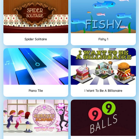
Spider Solitaire
Fishy 1
Piano Tile
I Want To Be A Billionaire