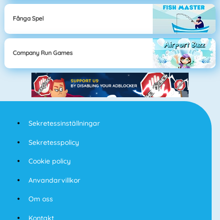
Fånga Spel
Company Run Games
Sekretessinställningar
Sekretesspolicy
Cookie policy
Anvandarvillkor
Om oss
Kontakt