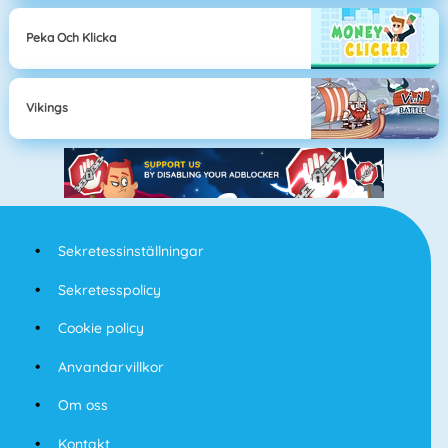
Peka Och Klicka
Vikings
Sekretessinställningar
Sekretesspolicy
Cookie policy
Anvandarvillkor
Om oss
Kontakt