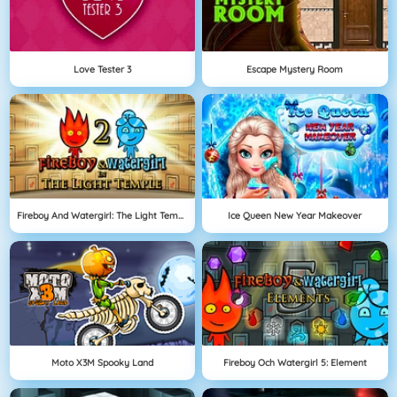
Love Tester 3
Escape Mystery Room
Fireboy And Watergirl: The Light Temple
Ice Queen New Year Makeover
Moto X3M Spooky Land
Fireboy Och Watergirl 5: Element