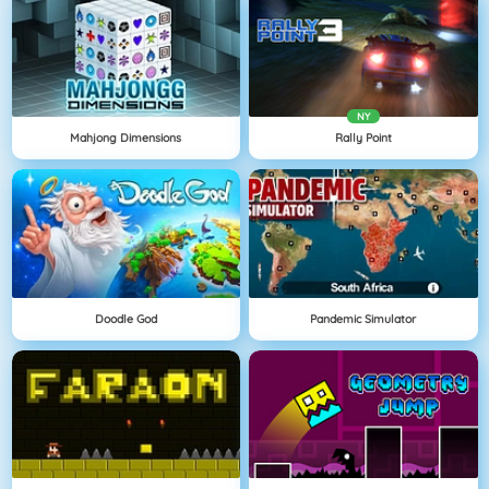
NY
Mahjong Dimensions
Rally Point
Doodle God
Pandemic Simulator