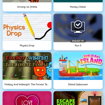
Among Us Online
Money Clicker
ENDAST PC
Physics Drop
Run 3
Fireboy And Watergirl: The Forrest Temple
Eiland Opbouwen