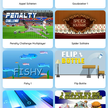
Appel Schieten
Goudzoeker 1
Penalty Challenge Multiplayer
Spider Solitaire
Fishy 1
Flip Bottle