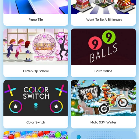
Piano Tile
I Want To Be A Billionaire
Flirten Op School
Ballz Online
Color Switch
Moto X3M Winter