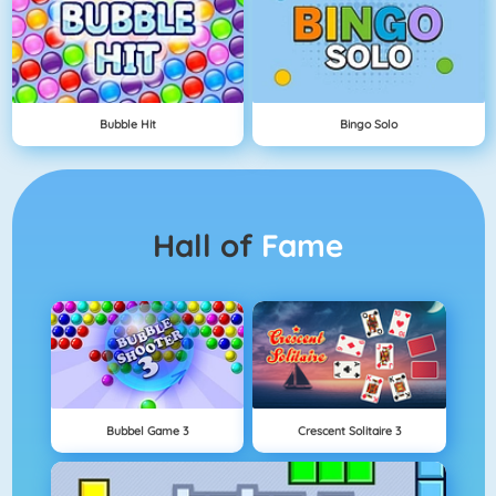
Bubble Hit
Bingo Solo
Hall of
Fame
Bubbel Game 3
Crescent Solitaire 3