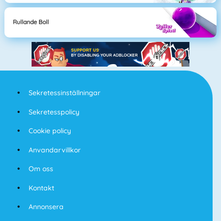
Rullande Boll
Sekretessinställningar
Sekretesspolicy
Cookie policy
Anvandarvillkor
Om oss
Kontakt
Annonsera