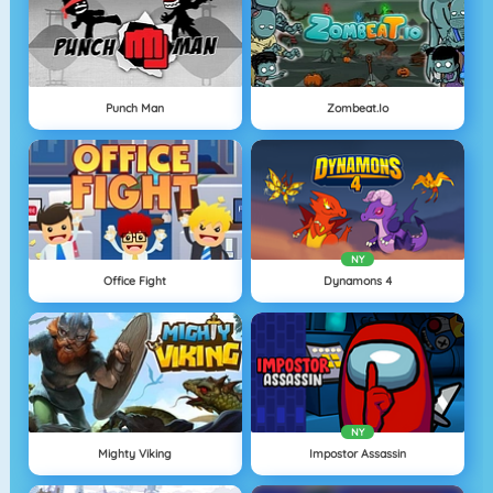
Punch Man
Zombeat.io
NY
Office Fight
Dynamons 4
NY
Mighty Viking
Impostor Assassin