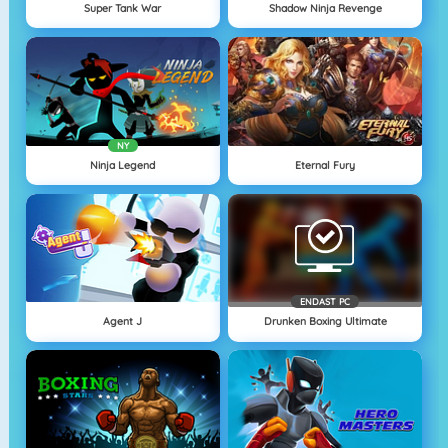
Super Tank War
Shadow Ninja Revenge
NY
Ninja Legend
Eternal Fury
ENDAST PC
Agent J
Drunken Boxing Ultimate