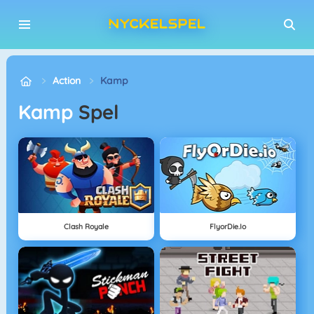
Action
Kamp
Kamp
Spel
Clash Royale
FlyorDie.io