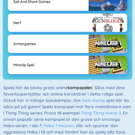
Sail And Shoot Games
Nerf
Armorgames
Miniclip Spel
Spela här de bästa gratis online
kampspelen
. Slåss med dina
favoritsuperhjältar och anime karaktärer i detta roliga spel.
Också har vi många Gatukämpar, dvs
Gatu Kamp
spel där du
slåss på på gatan! Spela kampspel mot flera motståndare som
i Thing Thing serien. Prova till exempel
Thing Thing Arena 3
. En
annan populär serie kampspel är den grova och smutsiga
Hobo-serien. I del 7,
Hobo 7 Heaven
, slår och sparkar den
aggressiva Hobo i till och med himlen! Kan du spela alla hans