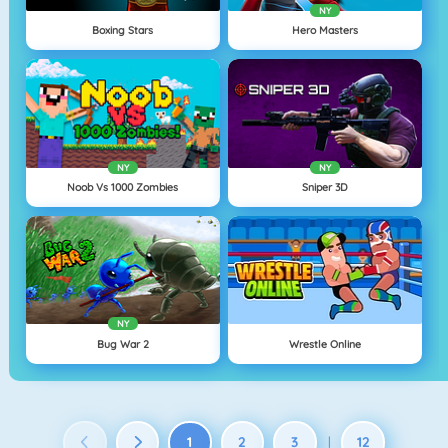
NY
Boxing Stars
Hero Masters
NY
NY
Noob Vs 1000 Zombies
Sniper 3D
NY
Bug War 2
Wrestle Online
1
2
3
12
|