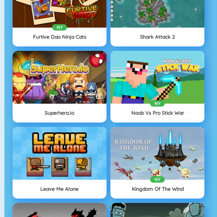
NY
Furtive Dao Ninja Cats
Shark Attack 2
NY
Superhero.io
Noob Vs Pro Stick War
NY
Leave Me Alone
Kingdom Of The Wind