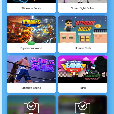
Stickman Punch
Street Fight Online
NY
Dynamons World
Hitman Rush
Ultimate Boxing
Tank