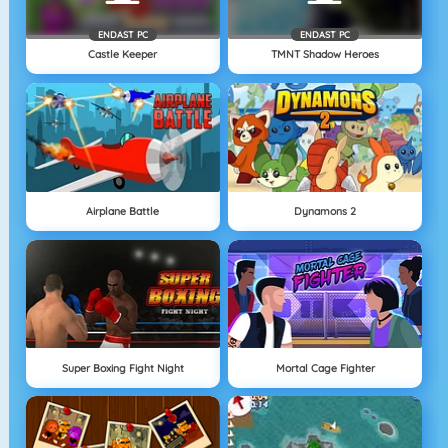
ENDAST PC
ENDAST PC
Castle Keeper
TMNT Shadow Heroes
Airplane Battle
Dynamons 2
Super Boxing Fight Night
Mortal Cage Fighter