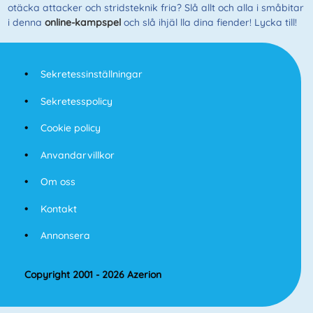
otäcka attacker och stridsteknik fria? Slå allt och alla i småbitar
i denna
online-kampspel
och slå ihjäl lla dina fiender! Lycka till!
Sekretessinställningar
Sekretesspolicy
Cookie policy
Anvandarvillkor
Om oss
Kontakt
Annonsera
Copyright 2001 - 2026 Azerion