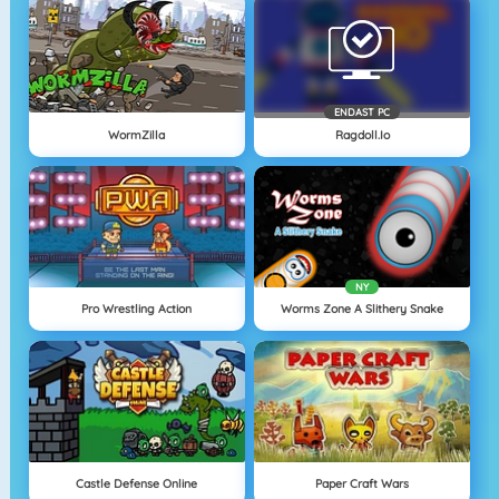
ENDAST PC
WormZilla
Ragdoll.io
NY
Pro Wrestling Action
Worms Zone A Slithery Snake
Castle Defense Online
Paper Craft Wars