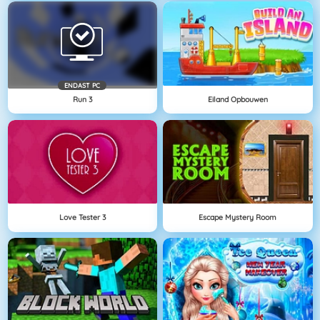
ENDAST PC
Run 3
Eiland Opbouwen
Love Tester 3
Escape Mystery Room