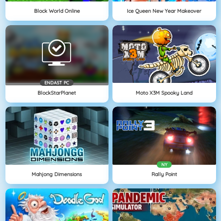
Block World Online
Ice Queen New Year Makeover
ENDAST PC
BlockStarPlanet
Moto X3M Spooky Land
NY
Mahjong Dimensions
Rally Point