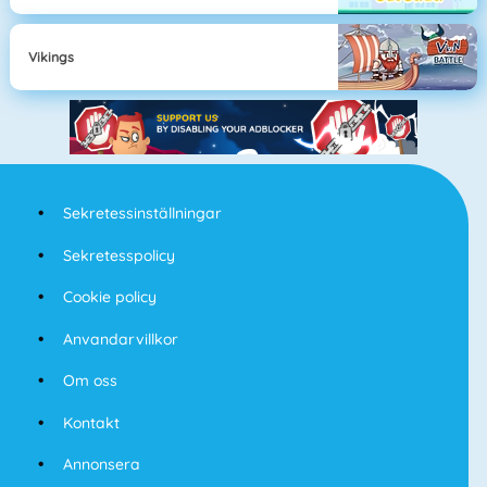
Vikings
Sekretessinställningar
Sekretesspolicy
Cookie policy
Anvandarvillkor
Om oss
Kontakt
Annonsera