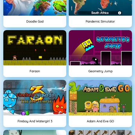
Doodle God
Pandemic Simulator
Faraon
Geometry Jump
Fireboy And Watergirl 3
Adam And Eve GO