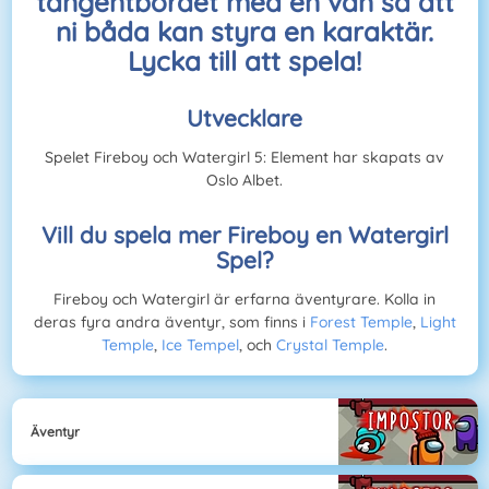
tangentbordet med en vän så att
ni båda kan styra en karaktär.
Lycka till att spela!
Utvecklare
Spelet Fireboy och Watergirl 5: Element har skapats av
Oslo Albet.
Vill du spela mer Fireboy en Watergirl
Spel?
Fireboy och Watergirl är erfarna äventyrare. Kolla in
deras fyra andra äventyr, som finns i
Forest Temple
,
Light
Temple
,
Ice Tempel
, och
Crystal Temple
.
Äventyr