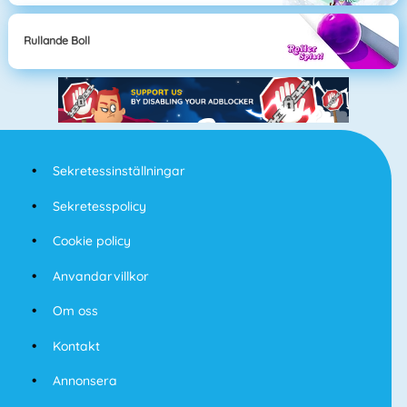
Rullande Boll
Sekretessinställningar
Sekretesspolicy
Cookie policy
Anvandarvillkor
Om oss
Kontakt
Annonsera