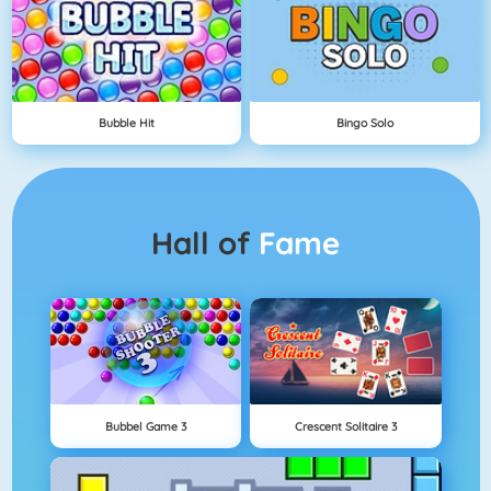
Bubble Hit
Bingo Solo
Hall of
Fame
Bubbel Game 3
Crescent Solitaire 3