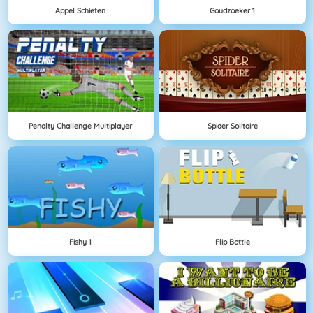
Appel Schieten
Goudzoeker 1
Penalty Challenge Multiplayer
Spider Solitaire
Fishy 1
Flip Bottle