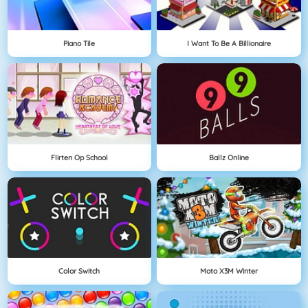
Piano Tile
I Want To Be A Billionaire
Flirten Op School
Ballz Online
Color Switch
Moto X3M Winter