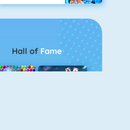
Hall of
Fame
Bubbel Game 3
Crescent Solitaire 3