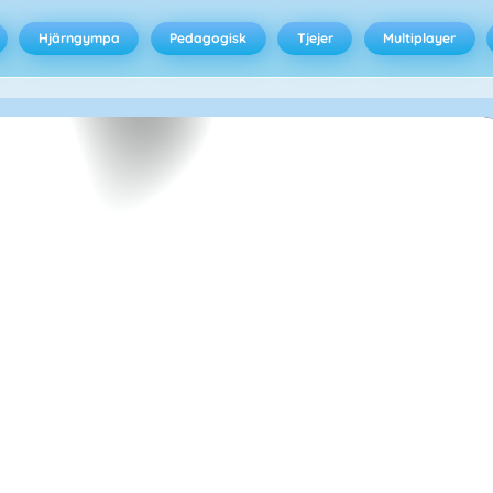
Hjärngympa
Pedagogisk
Tjejer
Multiplayer