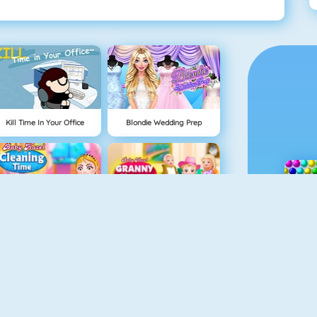
Kill Time In Your Office
Blondie Wedding Prep
Baby Hazel Cleaning Time
Baby Hazel Granny House