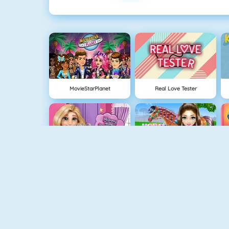
MovieStarPlanet
Real Love Tester
Mommy Home Decoration
Horse Care And Riding