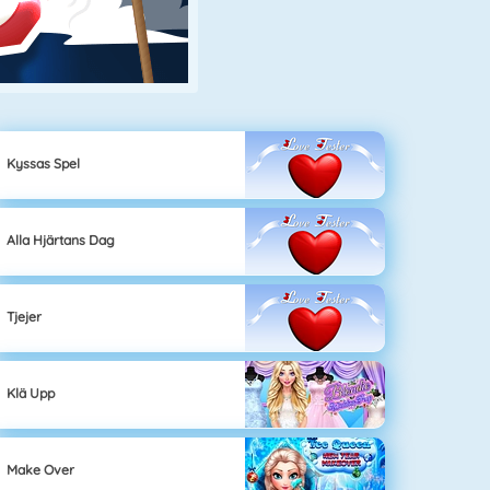
Kyssas Spel
Alla Hjärtans Dag
Tjejer
Klä Upp
Make Over