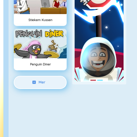
Stiekem Kussen
Penguin Diner
Mer