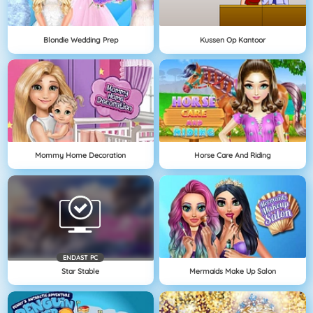
Blondie Wedding Prep
Kussen Op Kantoor
Mommy Home Decoration
Horse Care And Riding
ENDAST PC
Star Stable
Mermaids Make Up Salon