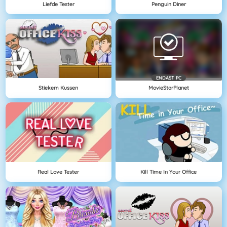
Liefde Tester
Penguin Diner
ENDAST PC
Stiekem Kussen
MovieStarPlanet
Real Love Tester
Kill Time In Your Office