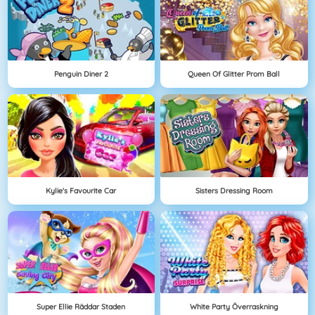
Penguin Diner 2
Queen Of Glitter Prom Ball
Kylie's Favourite Car
Sisters Dressing Room
Super Ellie Räddar Staden
White Party Överraskning