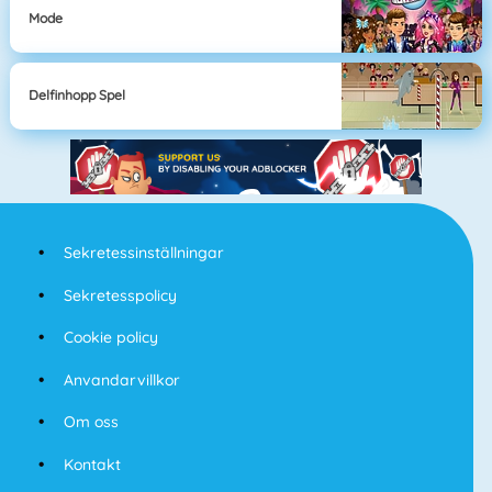
Mode
Delfinhopp Spel
Sekretessinställningar
Sekretesspolicy
Cookie policy
Anvandarvillkor
Om oss
Kontakt