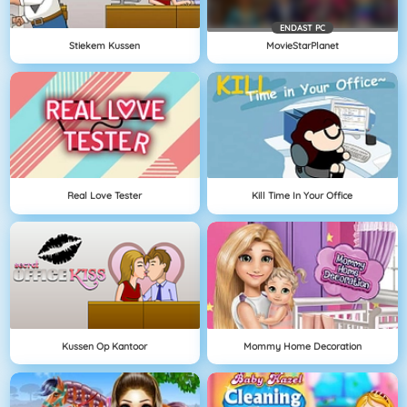
ENDAST PC
Stiekem Kussen
MovieStarPlanet
Real Love Tester
Kill Time In Your Office
Kussen Op Kantoor
Mommy Home Decoration