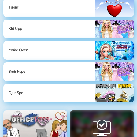
Tjejer
Klä Upp
Make Over
Sminkspel
Djur Spel