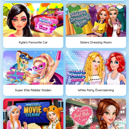
Kylie's Favourite Car
Sisters Dressing Room
Super Ellie Räddar Staden
White Party Överraskning