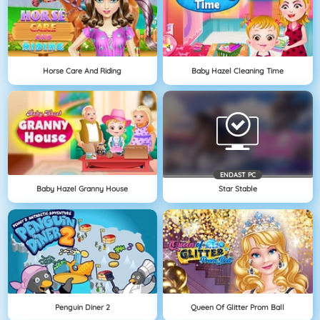
Horse Care And Riding
Baby Hazel Cleaning Time
ENDAST PC
Baby Hazel Granny House
Star Stable
Penguin Diner 2
Queen Of Glitter Prom Ball