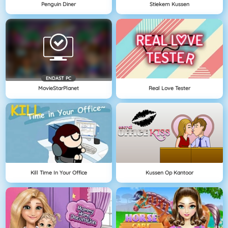
Penguin Diner
Stiekem Kussen
ENDAST PC
MovieStarPlanet
Real Love Tester
Kill Time In Your Office
Kussen Op Kantoor