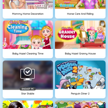
Mommy Home Decoration
Horse Care And Riding
Baby Hazel Cleaning Time
Baby Hazel Granny House
ENDAST PC
Star Stable
Penguin Diner 2