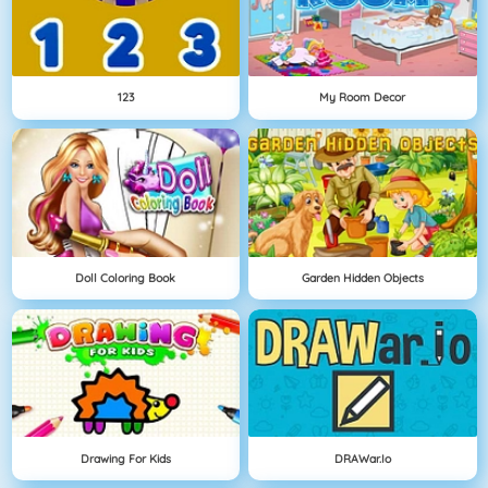
123
My Room Decor
Doll Coloring Book
Garden Hidden Objects
Drawing For Kids
DRAWar.io