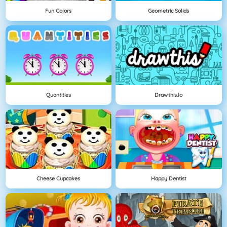
Fun Colors
Geometric Solids
Quantities
Drawthis.io
Cheese Cupcakes
Happy Dentist