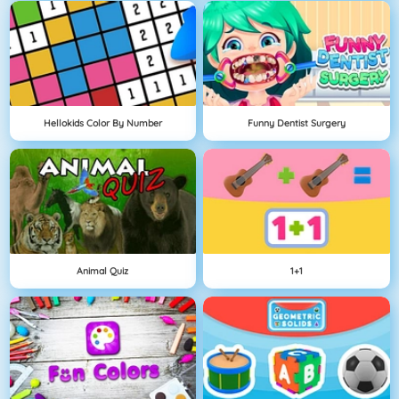
Hellokids Color By Number
Funny Dentist Surgery
Animal Quiz
1+1