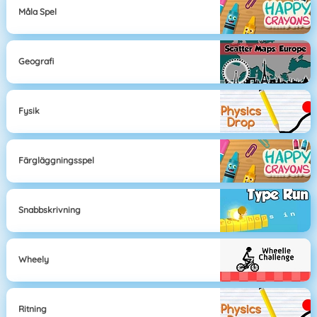
Måla Spel
Geografi
Fysik
Färgläggningsspel
Snabbskrivning
Wheely
Ritning