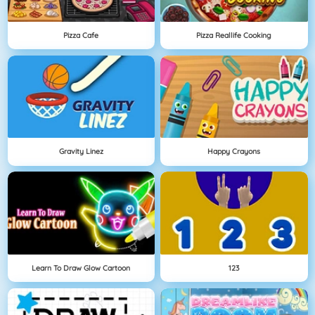
Pizza Cafe
Pizza Reallife Cooking
Gravity Linez
Happy Crayons
Learn To Draw Glow Cartoon
123