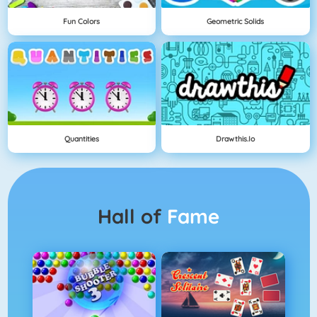
Fun Colors
Geometric Solids
Quantities
Drawthis.io
Hall of
Fame