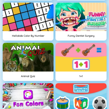
Hellokids Color By Number
Funny Dentist Surgery
Animal Quiz
1+1