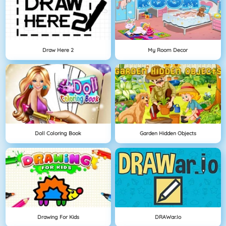
Draw Here 2
My Room Decor
Doll Coloring Book
Garden Hidden Objects
Drawing For Kids
DRAWar.io