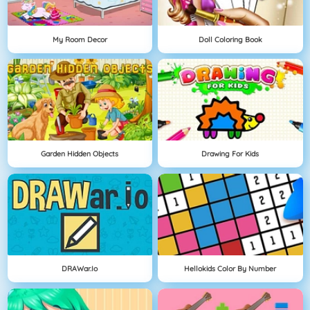
My Room Decor
Doll Coloring Book
Garden Hidden Objects
Drawing For Kids
DRAWar.io
Hellokids Color By Number