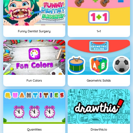
Funny Dentist Surgery
1+1
Fun Colors
Geometric Solids
Quantities
Drawthis.io