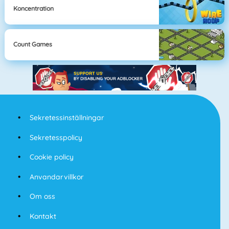
Koncentration
Count Games
Sekretessinställningar
Sekretesspolicy
Cookie policy
Anvandarvillkor
Om oss
Kontakt