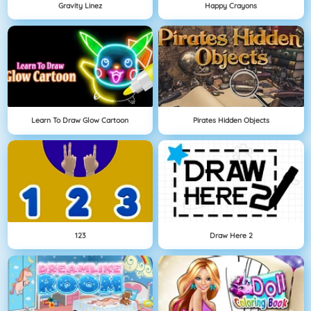
Gravity Linez
Happy Crayons
Learn To Draw Glow Cartoon
Pirates Hidden Objects
123
Draw Here 2