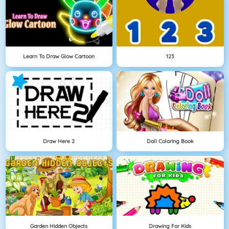
Learn To Draw Glow Cartoon
123
Draw Here 2
Doll Coloring Book
Garden Hidden Objects
Drawing For Kids