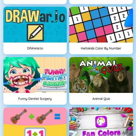
DRAWar.io
Hellokids Color By Number
Funny Dentist Surgery
Animal Quiz