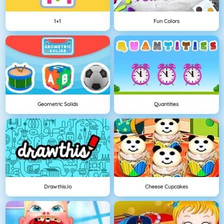
1+1
Fun Colors
Geometric Solids
Quantities
Drawthis.io
Cheese Cupcakes