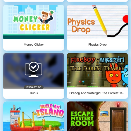
Money Clicker
Physics Drop
ENDAST PC
Run 3
Fireboy And Watergirl: The Forrest Temple