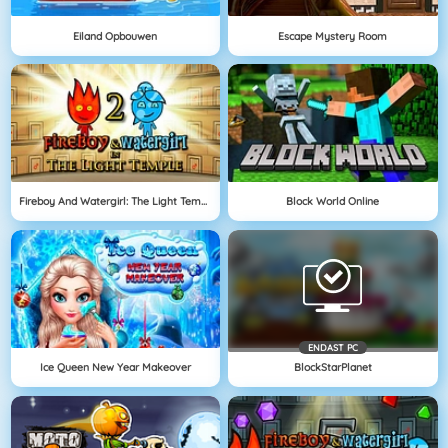
Eiland Opbouwen
Escape Mystery Room
Fireboy And Watergirl: The Light Temple
Block World Online
ENDAST PC
Ice Queen New Year Makeover
BlockStarPlanet