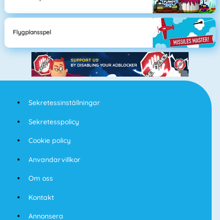
Flygplansspel
Sekretessinställningar
Sekretesspolicy
Cookie policy
Anvandarvillkor
Om oss
Kontakt
Annonsera