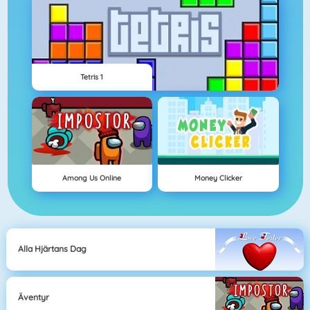
Tetris 1
Among Us Online
Money Clicker
Alla Hjärtans Dag
Äventyr