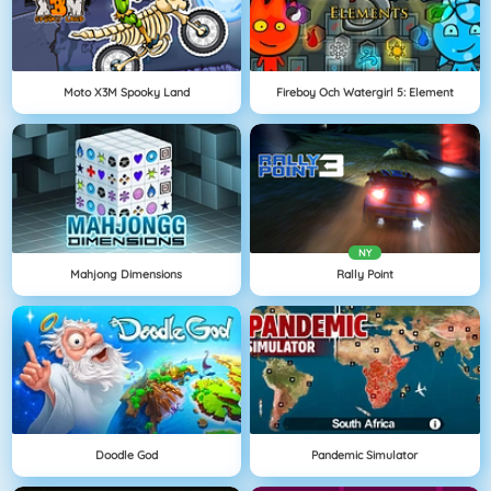
Moto X3M Spooky Land
Fireboy Och Watergirl 5: Element
NY
Mahjong Dimensions
Rally Point
Doodle God
Pandemic Simulator