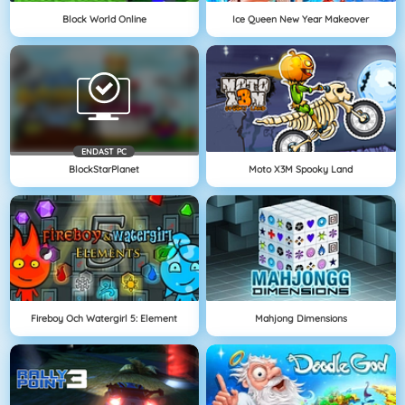
Block World Online
Ice Queen New Year Makeover
ENDAST PC
BlockStarPlanet
Moto X3M Spooky Land
Fireboy Och Watergirl 5: Element
Mahjong Dimensions