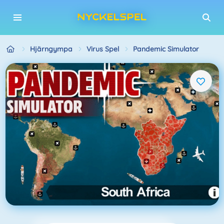
Hjärngympa
Virus Spel
Pandemic Simulator