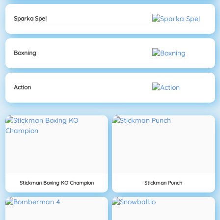
Sparka Spel
Boxning
Action
Stickman Boxing KO Champion
Stickman Punch