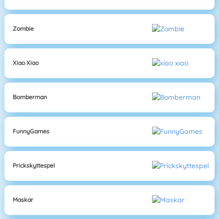
Zombie
Xiao Xiao
Bomberman
FunnyGames
Prickskyttespel
Maskar