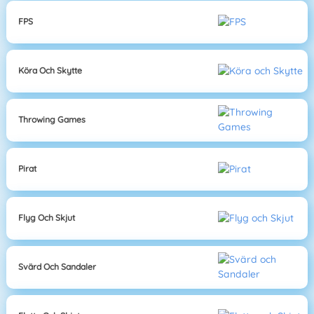
FPS
Köra Och Skytte
Throwing Games
Pirat
Flyg Och Skjut
Svärd Och Sandaler