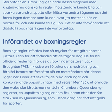
Storbritannien. Ursprungligen hade dessa slagsmål med
knytnävarna ganska få regler. Motståndare kunde bita och
sparka varandra, spotta eller klösa varandra i ögonen och det
fanns ingen domare som kunde avbryta matchen när en
boxare föll och inte kunde ta sig upp. Det är inte förvånande att
dödsfall i boxningsringen inte var ovanliga.
Införandet av boxningsregler
Boxningsregler infördes inte så mycket för att göra sporten
justare, utan för att förhindra att deltagare dog! De första
officiella reglerna infördes av boxningsmästaren Jack
Broughton 1743, inklusive en 30 sekunders nedräkning och
förbjöd boxare att fortsätta slå en motståndare när denne
ligger ner. I över ett sekel följde olika ändringar och
konkurrerande uppsättningar med regler. Men 1867, utformade
den walesiske idrottsmannen John Chambers Queensberry-
reglerna, en uppsättning regler som fick namn efter den 9:e
Markisen av Queensberry, som i stora drag har fortsatt gälla
för sporten.