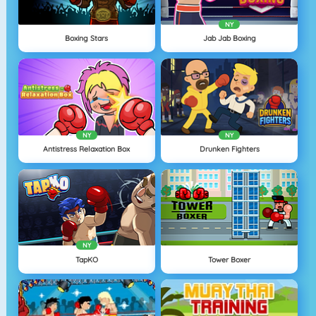
NY
Boxing Stars
Jab Jab Boxing
NY
NY
Antistress Relaxation Box
Drunken Fighters
NY
TapKO
Tower Boxer