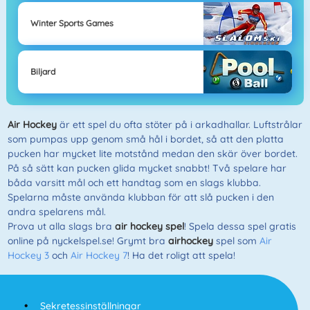
Winter Sports Games
Biljard
Air Hockey
är ett spel du ofta stöter på i arkadhallar. Luftstrålar
som pumpas upp genom små hål i bordet, så att den platta
pucken har mycket lite motstånd medan den skär över bordet.
På så sätt kan pucken glida mycket snabbt! Två spelare har
båda varsitt mål och ett handtag som en slags klubba.
Spelarna måste använda klubban för att slå pucken i den
andra spelarens mål.
Prova ut alla slags bra
air hockey spel
! Spela dessa spel gratis
online på nyckelspel.se! Grymt bra
airhockey
spel som
Air
Hockey 3
och
Air Hockey 7
! Ha det roligt att spela!
Sekretessinställningar