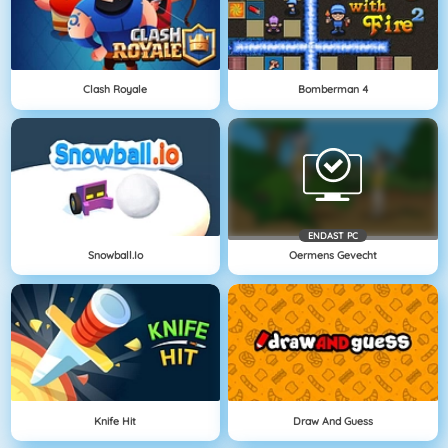
Clash Royale
Bomberman 4
ENDAST PC
Snowball.io
Oermens Gevecht
Knife Hit
Draw And Guess