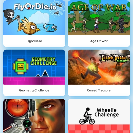
FlyorDie.io
Age Of War
Geometry Challenge
Cursed Treasure