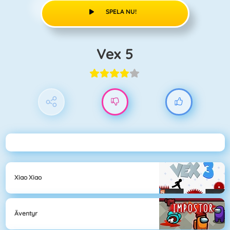
SPELA NU!
Vex 5
Xiao Xiao
Äventyr