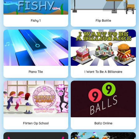
Fishy 1
Flip Bottle
Piano Tile
I Want To Be A Billionaire
Flirten Op School
Ballz Online