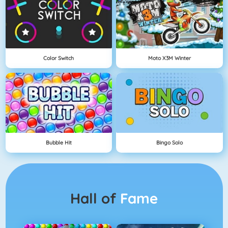
Color Switch
Moto X3M Winter
Bubble Hit
Bingo Solo
Hall of
Fame