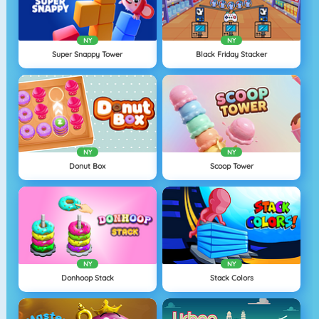
NY
NY
Super Snappy Tower
Black Friday Stacker
NY
NY
Donut Box
Scoop Tower
NY
NY
Donhoop Stack
Stack Colors