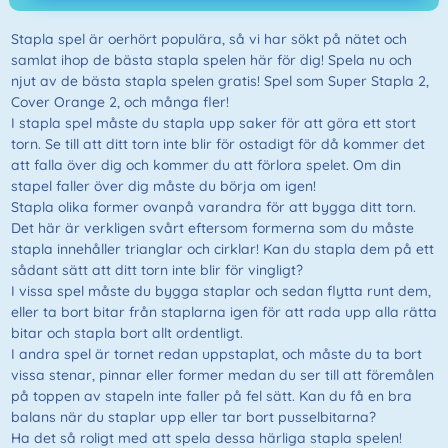
Stapla spel är oerhört populära, så vi har sökt på nätet och
samlat ihop de bästa stapla spelen här för dig! Spela nu och
njut av de bästa stapla spelen gratis! Spel som Super Stapla 2,
Cover Orange 2, och många fler!
I stapla spel måste du stapla upp saker för att göra ett stort
torn. Se till att ditt torn inte blir för ostadigt för då kommer det
att falla över dig och kommer du att förlora spelet. Om din
stapel faller över dig måste du börja om igen!
Stapla olika former ovanpå varandra för att bygga ditt torn.
Det här är verkligen svårt eftersom formerna som du måste
stapla innehåller trianglar och cirklar! Kan du stapla dem på ett
sådant sätt att ditt torn inte blir för vingligt?
I vissa spel måste du bygga staplar och sedan flytta runt dem,
eller ta bort bitar från staplarna igen för att rada upp alla rätta
bitar och stapla bort allt ordentligt.
I andra spel är tornet redan uppstaplat, och måste du ta bort
vissa stenar, pinnar eller former medan du ser till att föremålen
på toppen av stapeln inte faller på fel sätt. Kan du få en bra
balans när du staplar upp eller tar bort pusselbitarna?
Ha det så roligt med att spela dessa härliga stapla spelen!