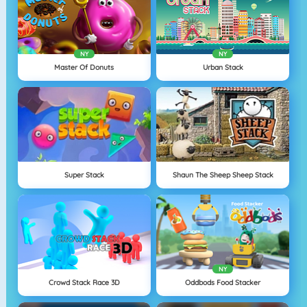
NY
NY
Master Of Donuts
Urban Stack
Super Stack
Shaun The Sheep Sheep Stack
NY
Crowd Stack Race 3D
Oddbods Food Stacker