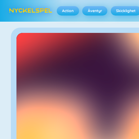
Action
Äventyr
Skicklighet