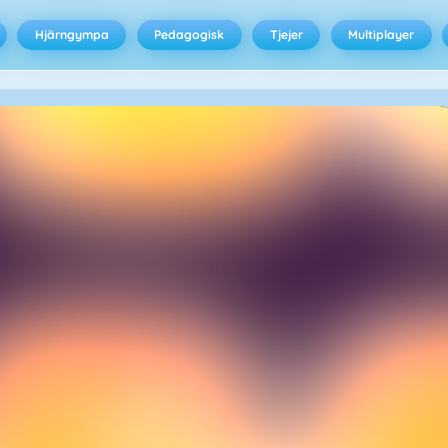
Hjärngympa
Pedagogisk
Tjejer
Multiplayer