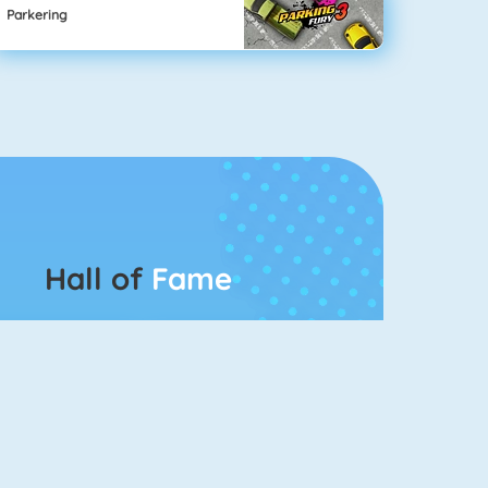
Parkering
Hall of
Fame
Bubbel Game 3
Crescent Solitaire 3