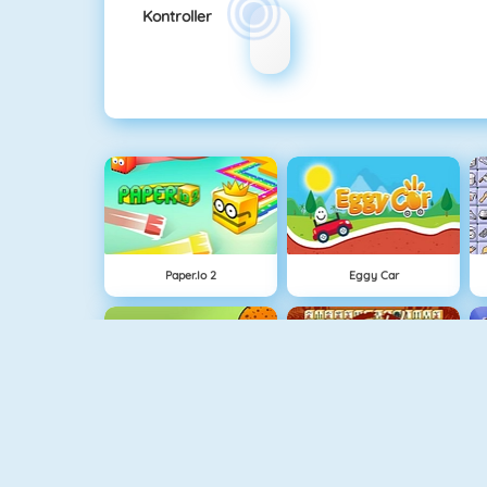
Kontroller
Paper.io 2
Eggy Car
1 Tegen 1 Voetbal
Mahjong Connect