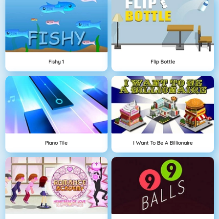
Fishy 1
Flip Bottle
Piano Tile
I Want To Be A Billionaire