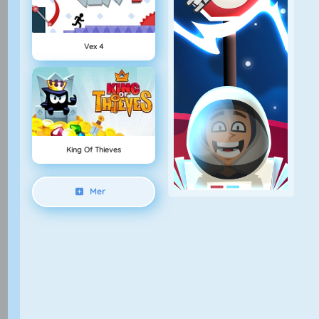
Vex 4
King Of Thieves
Mer