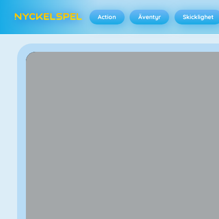
Action
Äventyr
Skicklighet