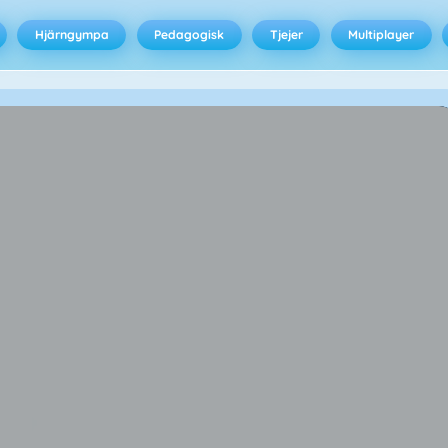
Hjärngympa
Pedagogisk
Tjejer
Multiplayer