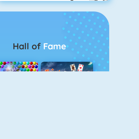
Hall of
Fame
Bubbel Game 3
Crescent Solitaire 3