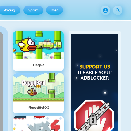
Racing
Sport
Mer
Flaap.io
FlappyBird OG