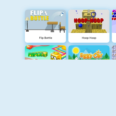
Flip Bottle
Hoop Hoop
Paper.io 2
Eggy Car
1 Tegen 1 Voetbal
Mahjong Connect