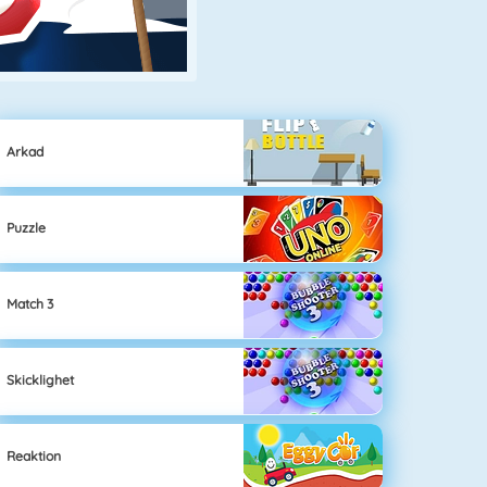
Arkad
Puzzle
Match 3
Skicklighet
Reaktion