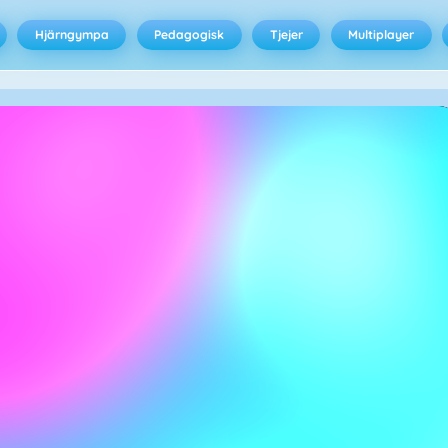
Hjärngympa
Pedagogisk
Tjejer
Multiplayer