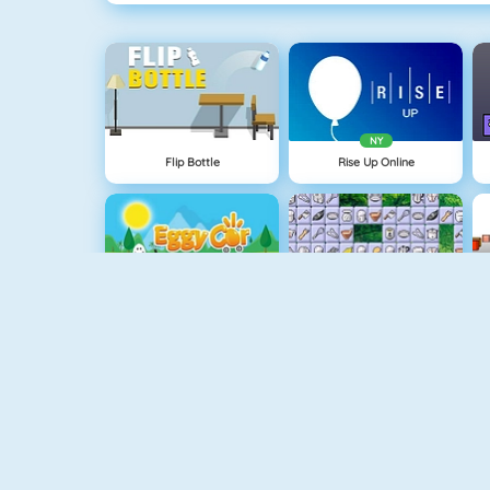
NY
Flip Bottle
Rise Up Online
Eggy Car
Connect 2
Mahjong Connect
Basketball Legends 2020