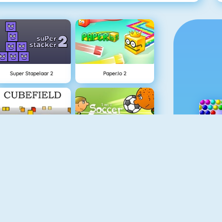
Super Stapelaar 2
Paper.io 2
Cubefield
1 Tegen 1 Voetbal
Appel Schieten
Goudzoeker 1