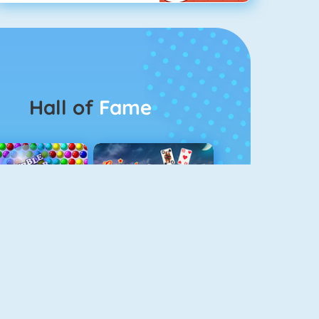
Hall of
Fame
Bubbel Game 3
Crescent Solitaire 3