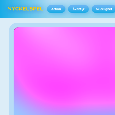
Action
Äventyr
Skicklighet