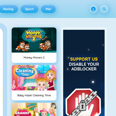
Racing
Sport
Mer
Money Movers 2
Baby Hazel Cleaning Time