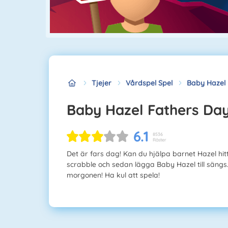
Tjejer
Vårdspel Spel
Baby Hazel 
Baby Hazel Fathers Da
6.1
8536
Röster
Det är fars dag! Kan du hjälpa barnet Hazel hit
scrabble och sedan lägga Baby Hazel till sängs
morgonen! Ha kul att spela!