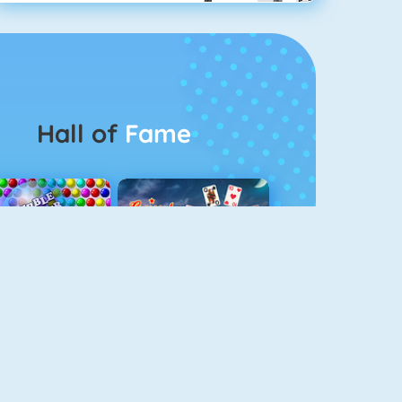
Hall of
Fame
Bubbel Game 3
Crescent Solitaire 3