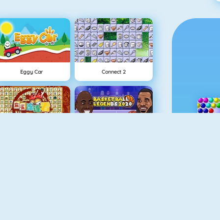
Eggy Car
Connect 2
Mahjong Connect
Basketball Legends 2020
Penalty Challenge Multiplayer
Spider Solitaire