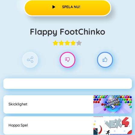
SPELA NU!
Flappy FootChinko
Skicklighet
Hoppa Spel