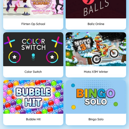
Flirten Op School
Ballz Online
Color Switch
Moto X3M Winter
Bubble Hit
Bingo Solo