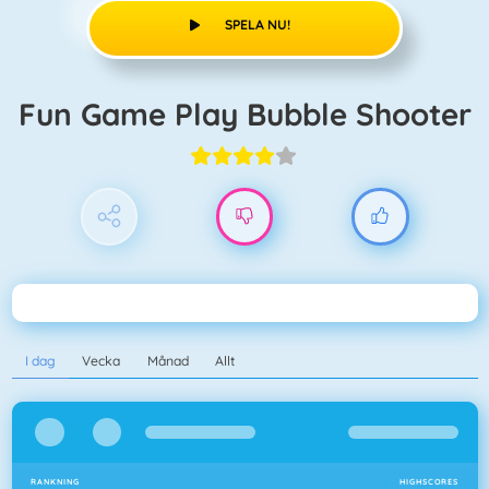
SPELA NU!
Fun Game Play Bubble Shooter
I dag
Vecka
Månad
Allt
RANKNING
HIGHSCORES