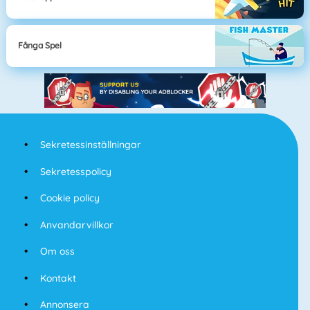
Fånga Spel
Sekretessinställningar
Sekretesspolicy
Cookie policy
Anvandarvillkor
Om oss
Kontakt
Annonsera