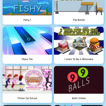
Fishy 1
Flip Bottle
Piano Tile
I Want To Be A Billionaire
Flirten Op School
Ballz Online