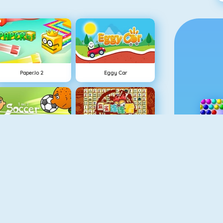
Paper.io 2
Eggy Car
1 Tegen 1 Voetbal
Mahjong Connect
Goudzoeker 1
Penalty Challenge Multiplayer