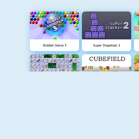
Bubbel Game 3
Super Stapelaar 2
Connect 2
Cubefield
Basketball Legends 2020
Appel Schieten