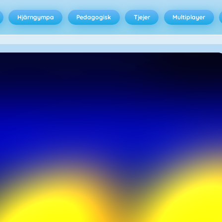
Hjärngympa
Pedagogisk
Tjejer
Multiplayer