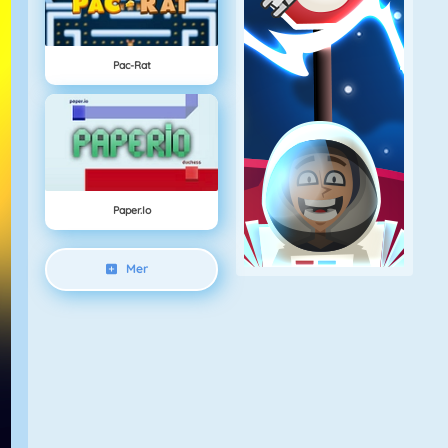
Pac-Rat
Paper.io
Mer