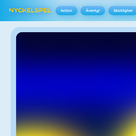
Action
Äventyr
Skicklighet