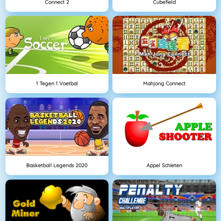
Connect 2
Cubefield
1 Tegen 1 Voetbal
Mahjong Connect
Basketball Legends 2020
Appel Schieten