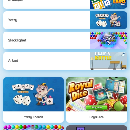
Yatzy
Skicklighet
Arkad
Yatzy Friends
RoyalDice