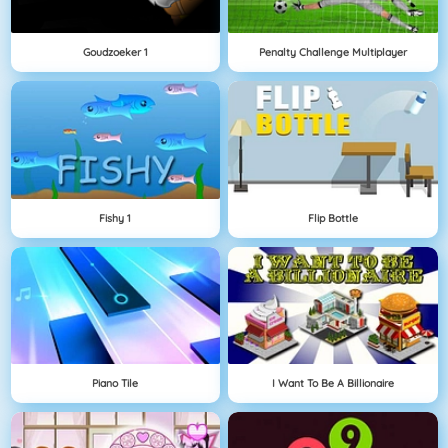
Goudzoeker 1
Penalty Challenge Multiplayer
Fishy 1
Flip Bottle
Piano Tile
I Want To Be A Billionaire