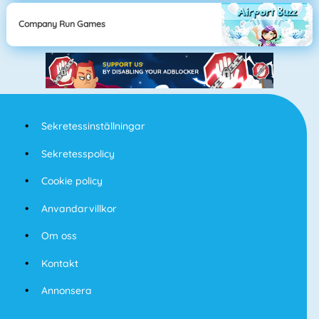
Company Run Games
Sekretessinställningar
Sekretesspolicy
Cookie policy
Anvandarvillkor
Om oss
Kontakt
Annonsera