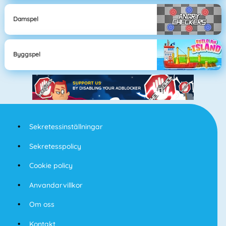
Damspel
Byggspel
Sekretessinställningar
Sekretesspolicy
Cookie policy
Anvandarvillkor
Om oss
Kontakt