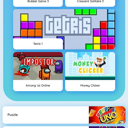
Bubbel Game 3
Crescent Solitaire 3
Tetris 1
Among Us Online
Money Clicker
Puzzle