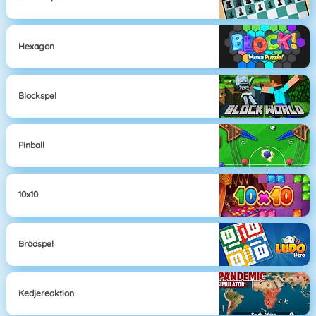
Hexagon
Blockspel
Pinball
10x10
Brädspel
Kedjereaktion