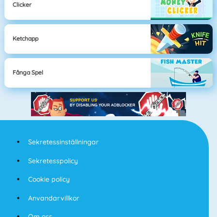
Clicker
Ketchapp
Fånga Spel
Sekretessinställningar
Sekretesspolicy
Cookie policy
Anvandarvillkor
Om oss