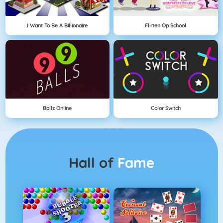
I Want To Be A Billionaire
Flirten Op School
Ballz Online
Color Switch
Hall of
Fame