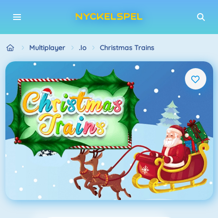
Multiplayer
.io
Christmas Trains