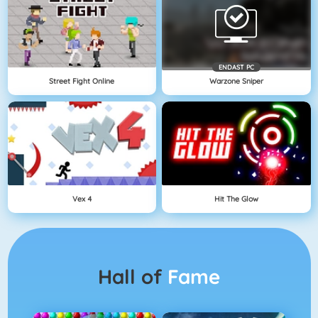
ENDAST PC
Street Fight Online
Warzone Sniper
Vex 4
Hit The Glow
Hall of
Fame