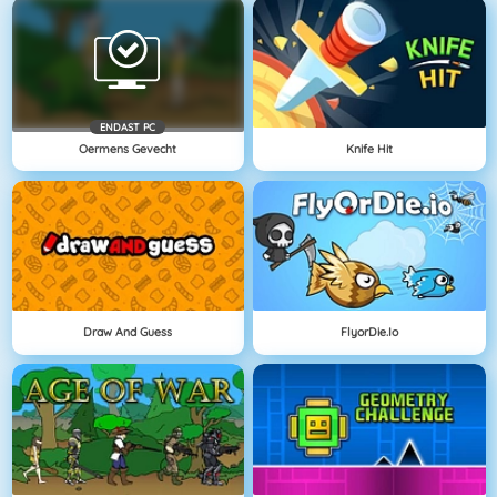
ENDAST PC
Oermens Gevecht
Knife Hit
Draw And Guess
FlyorDie.io