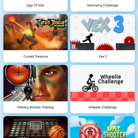
Age Of War
Geometry Challenge
Cursed Treasure
Vex 3
Military Shooter Training
Wheelie Challenge