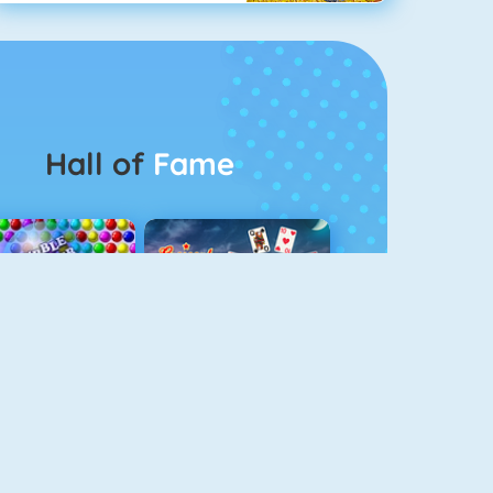
Hall of
Fame
Bubbel Game 3
Crescent Solitaire 3