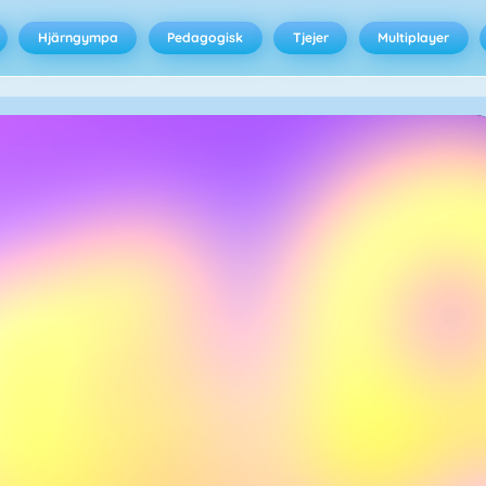
Hjärngympa
Pedagogisk
Tjejer
Multiplayer