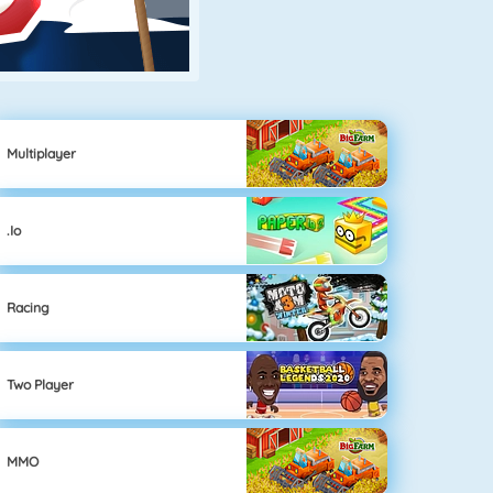
Multiplayer
.io
Racing
Two Player
MMO