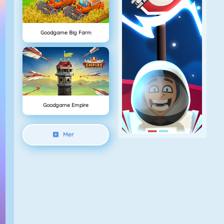
Goodgame Big Farm
Goodgame Empire
Mer