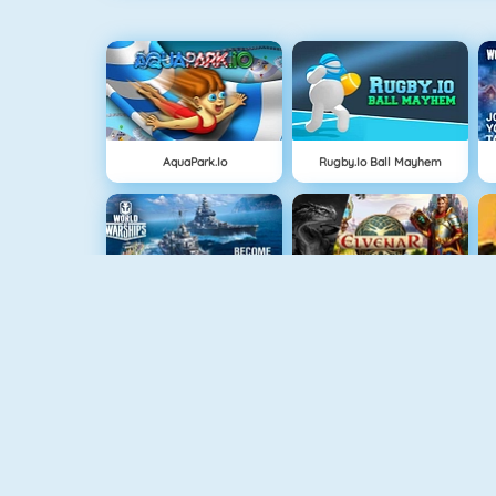
AquaPark.io
Rugby.io Ball Mayhem
World Of Warships
Dragons Of Atlantis
Tennis Masters
Basketball.io