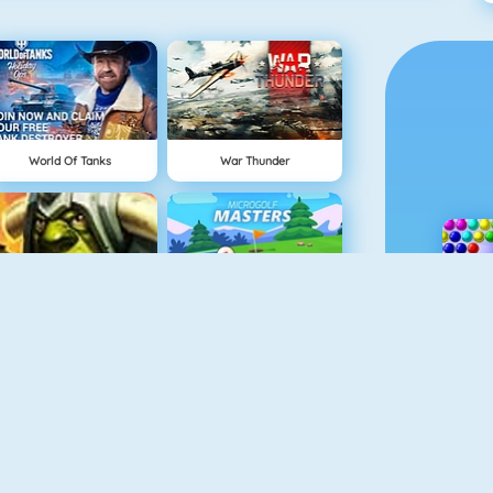
World Of Tanks
War Thunder
Shadow Kings
Microgolf Masters
Pirate Storm
SAO's Legend