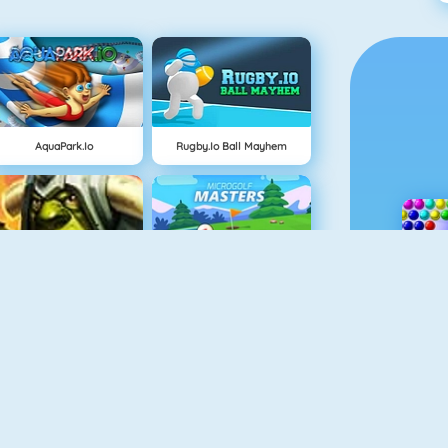
AquaPark.io
Rugby.io Ball Mayhem
Shadow Kings
Microgolf Masters
Death Car
SAO's Legend