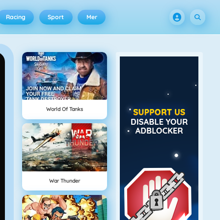
Racing
Sport
Mer
World Of Tanks
War Thunder