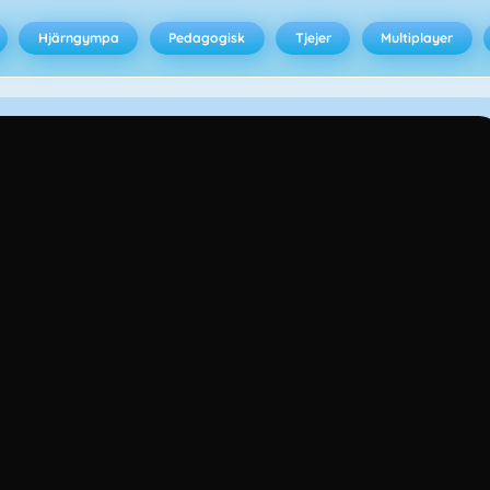
Hjärngympa
Pedagogisk
Tjejer
Multiplayer