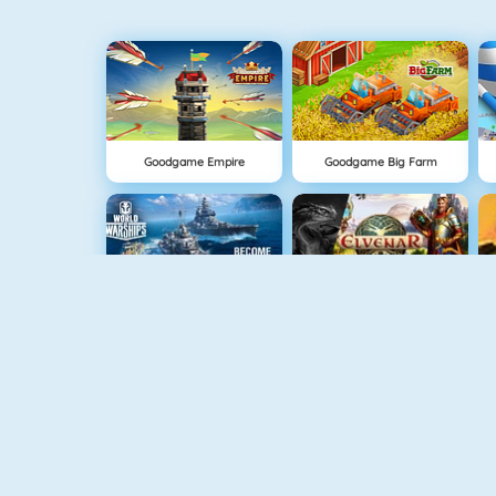
Goodgame Empire
Goodgame Big Farm
World Of Warships
Dragons Of Atlantis
Tennis Masters
Basketball.io