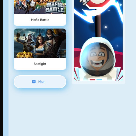
Mafia Battle
Seafight
Mer