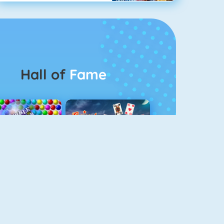
Hall of
Fame
Bubbel Game 3
Crescent Solitaire 3