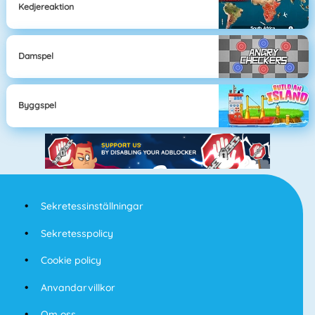
Kedjereaktion
Damspel
Byggspel
Sekretessinställningar
Sekretesspolicy
Cookie policy
Anvandarvillkor
Om oss