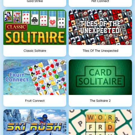
Gold Strike
Pet Connect
Classic Solitaire
Tiles Of The Unexpected
Fruit Connect
The Solitaire 2