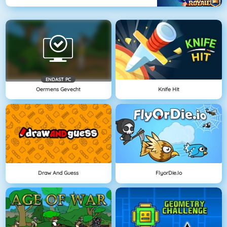
ENDAST PC
Oermens Gevecht
Knife Hit
Draw And Guess
FlyorDie.io