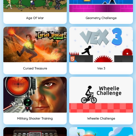
Age Of War
Geometry Challenge
Cursed Treasure
Vex 3
Military Shooter Training
Wheelie Challenge