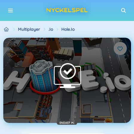
Multiplayer
.io
Hole.io
ENDAST PC