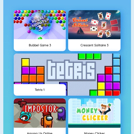
Bubbel Game 3
Crescent Solitaire 3
Tetris 1
Among Us Online
Money Clicker