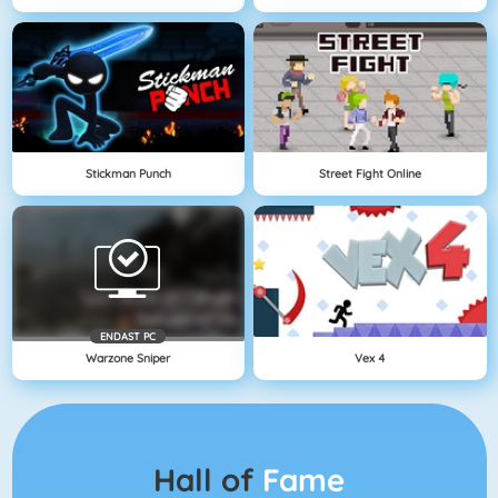
Stickman Punch
Street Fight Online
ENDAST PC
Warzone Sniper
Vex 4
Hall of
Fame