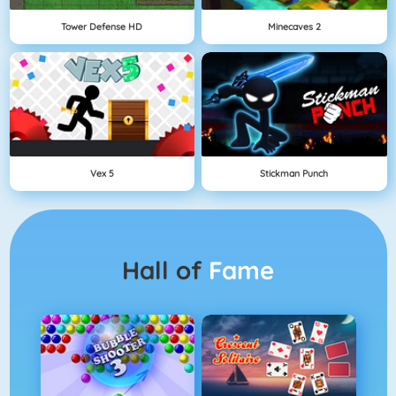
Tower Defense HD
Minecaves 2
Vex 5
Stickman Punch
Hall of
Fame