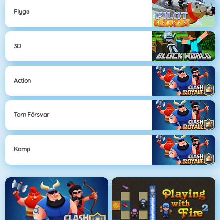
Flyga
3D
Action
Torn Försvar
Kamp