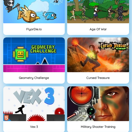
FlyorDie.io
Age Of War
Geometry Challenge
Cursed Treasure
Vex 3
Military Shooter Training