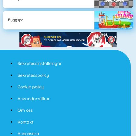
Byggspel
Sekretessinställningar
Sekretesspolicy
Cookie policy
Anvandarvillkor
Om oss
Kontakt
Annonsera