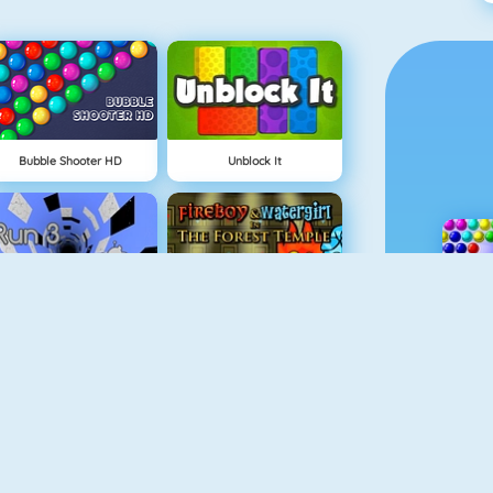
Bubble Shooter HD
Unblock It
Run 3
Fireboy And Watergirl: The Forrest Temple
Escape Mystery Room
Fireboy And Watergirl: The Light Temple