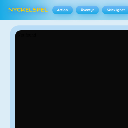
Action
Äventyr
Skicklighet