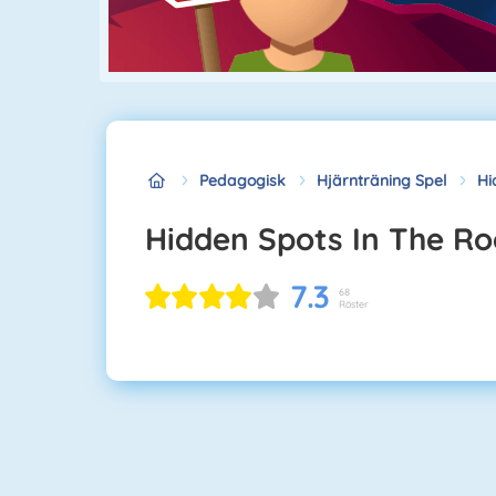
Pedagogisk
Hjärnträning Spel
Hi
Hidden Spots In The R
7.3
68
Röster