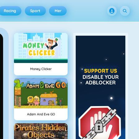
Racing
Sport
Mer
Money Clicker
Adam And Eve GO