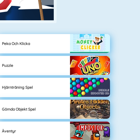
Peka Och Klicka
Puzzle
Hjärnträning Spel
Gömda Objekt Spel
Äventyr