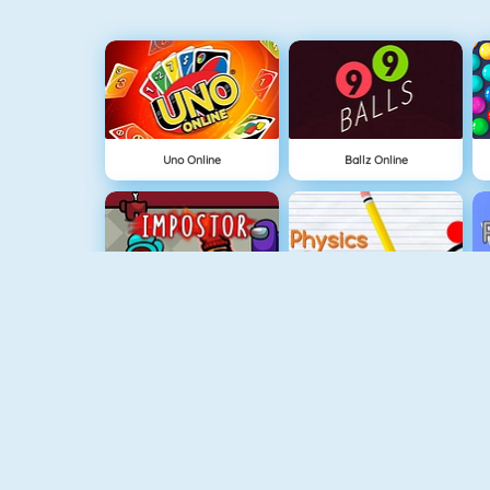
Uno Online
Ballz Online
Among Us Online
Physics Drop
Eiland Opbouwen
Love Tester 3