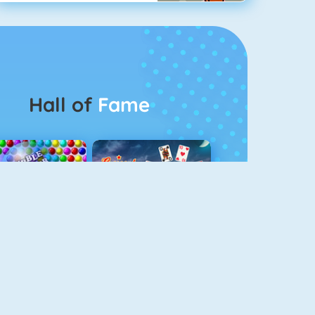
Hall of
Fame
Bubbel Game 3
Crescent Solitaire 3