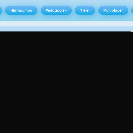
Hjärngympa
Pedagogisk
Tjejer
Multiplayer