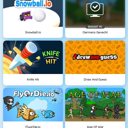
ENDAST PC
Snowball.io
Oermens Gevecht
Knife Hit
Draw And Guess
FlyorDie.io
Age Of War