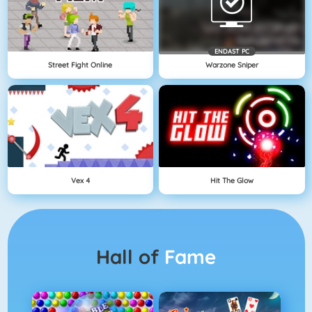
ENDAST PC
Street Fight Online
Warzone Sniper
Vex 4
Hit The Glow
Hall of
Fame