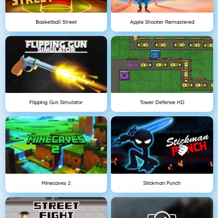
Basketball Street
Apple Shooter Remastered
Flipping Gun Simulator
Tower Defense HD
Minecaves 2
Stickman Punch