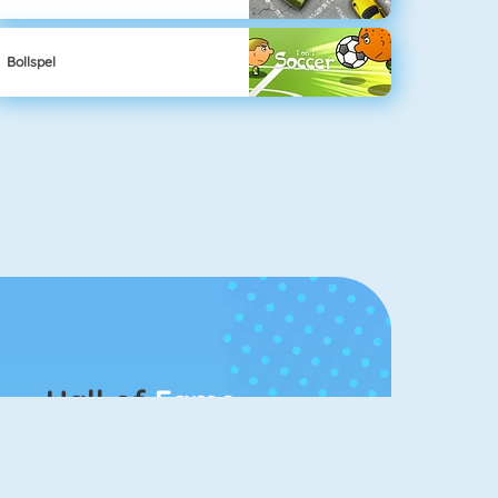
Bollspel
Hall of
Fame