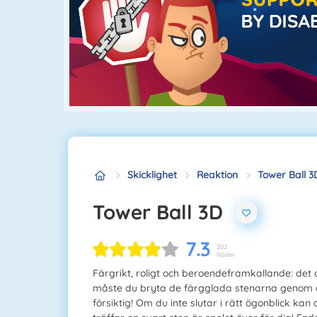
Skicklighet
Reaktion
Tower Ball 3
Tower Ball 3D
7.3
202
Röster
Färgrikt, roligt och beroendeframkallande: det co
måste du bryta de färgglada stenarna genom a
försiktig! Om du inte slutar i rätt ögonblick kan 