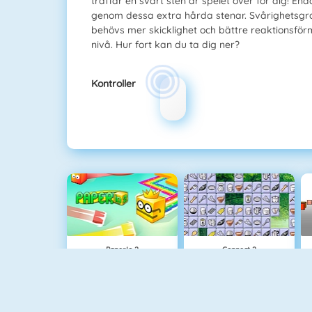
träffar en svart sten är spelet över för dig! E
genom dessa extra hårda stenar. Svårighetsgr
behövs mer skicklighet och bättre reaktionsförm
nivå. Hur fort kan du ta dig ner?
Kontroller
Paper.io 2
Connect 2