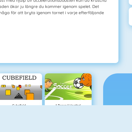
ndast med hjälp av accelerationsboosten kan du krascha
aden ökar ju längre du kommer igenom spelet. Det
åga för att bryta igenom tornet i varje efterföljande
Cubefield
1 Tegen 1 Voetbal