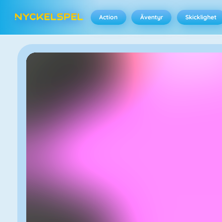
Action
Äventyr
Skicklighet