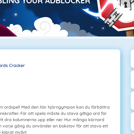
rds Cracker
om ordspel! Med den här hjärngympan kan du förbättra
krafter. För att spela måste du stava giltiga ord för
att dra kolumnerna upp eller ner. Hur många kärnord
 varje gång du använder en bokstav för att stava ett
 klarat nivån!