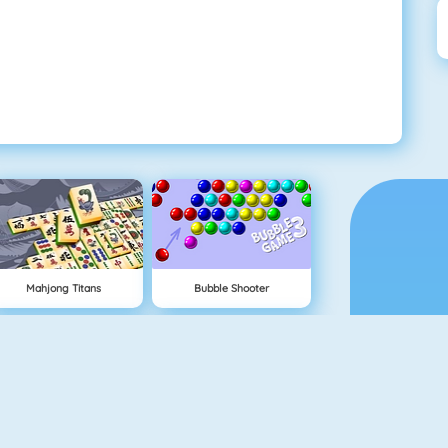
Mahjong Titans
Bubble Shooter
Uno Online
Mahjongcon