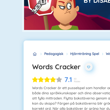
Pedagogisk
Hjärnträning Spel
Wo
Words Cracker
7.1
60
Röster
Words Cracker är ett pusselspel som handlar 
både dina språkkunskaper och dina observations
att fylla mittraden. Flytta bokstäverna genom 
kan du skapa? Färgen på bokstäverna blir grön
korrekt ord. När alla bokstäver är gröna har du