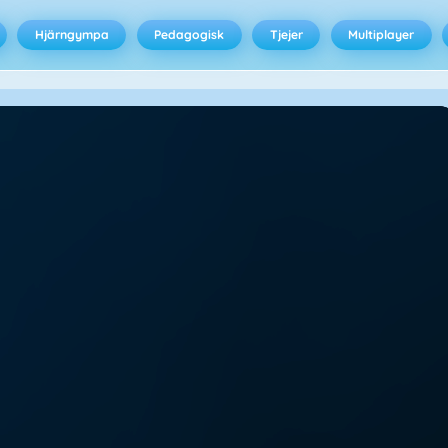
Hjärngympa
Pedagogisk
Tjejer
Multiplayer