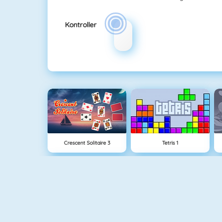
Kontroller
Crescent Solitaire 3
Tetris 1
Ludo Hero
Mahjongg Solitaire