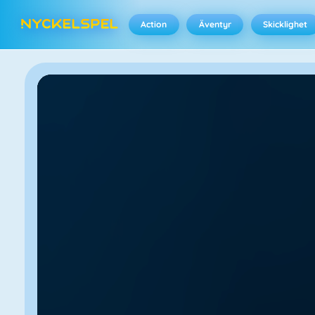
Action
Äventyr
Skicklighet