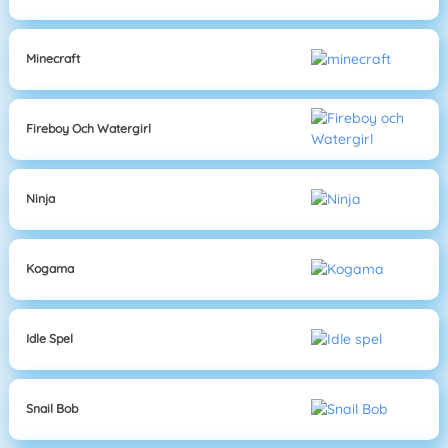
Minecraft
Fireboy Och Watergirl
Ninja
Kogama
Idle Spel
Snail Bob