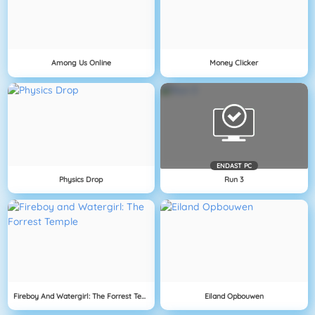
Among Us Online
Money Clicker
ENDAST PC
Physics Drop
Run 3
Fireboy And Watergirl: The Forrest Temple
Eiland Opbouwen