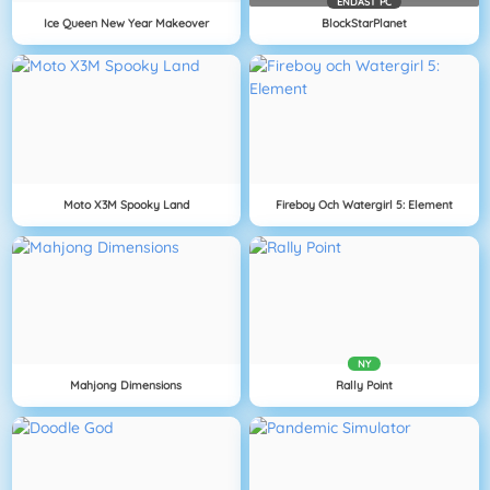
ENDAST PC
Ice Queen New Year Makeover
BlockStarPlanet
Moto X3M Spooky Land
Fireboy Och Watergirl 5: Element
NY
Mahjong Dimensions
Rally Point