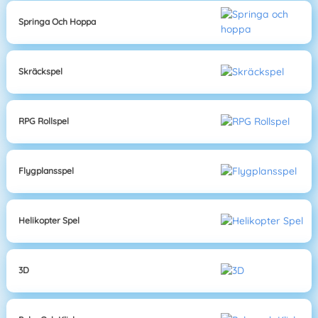
Springa Och Hoppa
Skräckspel
RPG Rollspel
Flygplansspel
Helikopter Spel
3D