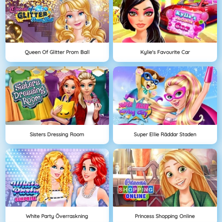
Queen Of Glitter Prom Ball
Kylie's Favourite Car
Sisters Dressing Room
Super Ellie Räddar Staden
White Party Överraskning
Princess Shopping Online