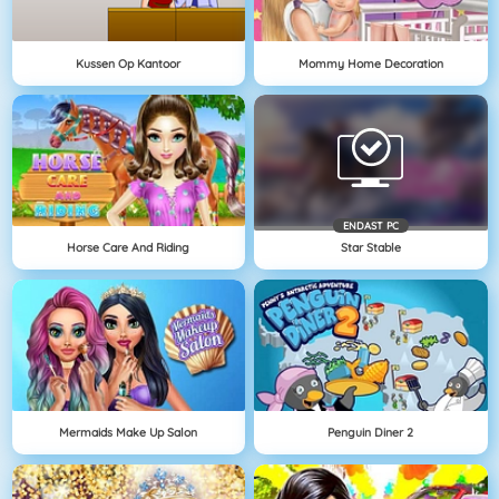
Kussen Op Kantoor
Mommy Home Decoration
ENDAST PC
Horse Care And Riding
Star Stable
Mermaids Make Up Salon
Penguin Diner 2