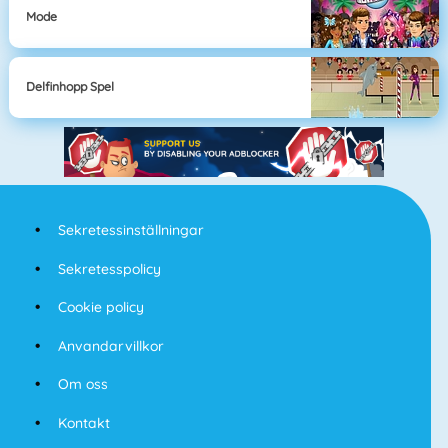
Mode
Delfinhopp Spel
Sekretessinställningar
Sekretesspolicy
Cookie policy
Anvandarvillkor
Om oss
Kontakt