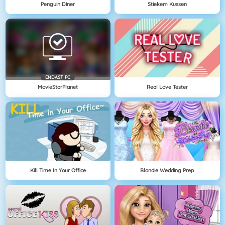
Penguin Diner
Stiekem Kussen
ENDAST PC
MovieStarPlanet
Real Love Tester
Kill Time In Your Office
Blondie Wedding Prep