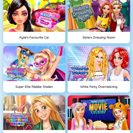
Kylie's Favourite Car
Sisters Dressing Room
Super Ellie Räddar Staden
White Party Överraskning