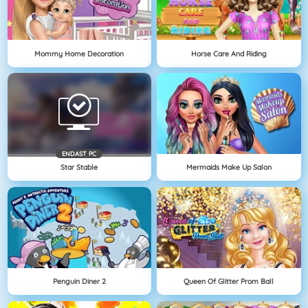
Mommy Home Decoration
Horse Care And Riding
ENDAST PC
Star Stable
Mermaids Make Up Salon
Penguin Diner 2
Queen Of Glitter Prom Ball