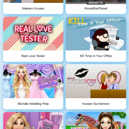
ENDAST PC
Stiekem Kussen
MovieStarPlanet
Real Love Tester
Kill Time In Your Office
Blondie Wedding Prep
Kussen Op Kantoor