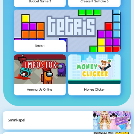
Bubbel Game 3
Crescent Solitaire 3
Tetris 1
Among Us Online
Money Clicker
Sminkspel