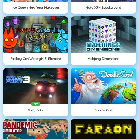
Ice Queen New Year Makeover
Moto X3M Spooky Land
Fireboy Och Watergirl 5: Element
Mahjong Dimensions
NY
Rally Point
Doodle God