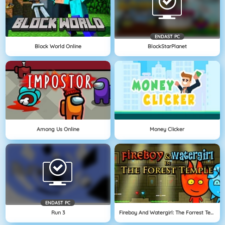
ENDAST PC
Block World Online
BlockStarPlanet
Among Us Online
Money Clicker
ENDAST PC
Run 3
Fireboy And Watergirl: The Forrest Temple