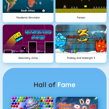
Pandemic Simulator
Faraon
Geometry Jump
Fireboy And Watergirl 3
Hall of
Fame