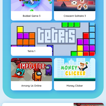
Bubbel Game 3
Crescent Solitaire 3
Tetris 1
Among Us Online
Money Clicker